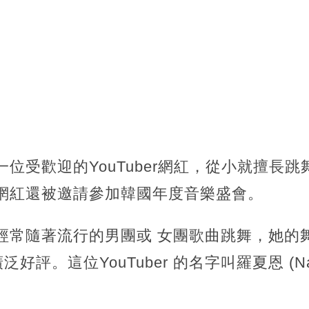
也是一位受歡迎的YouTuber網紅，從小就擅
ber網紅還被邀請參加韓國年度音樂盛會。
r網紅經常隨著流行的男團或 女團歌曲跳舞，她
評。這位YouTuber 的名字叫羅夏恩 (Na