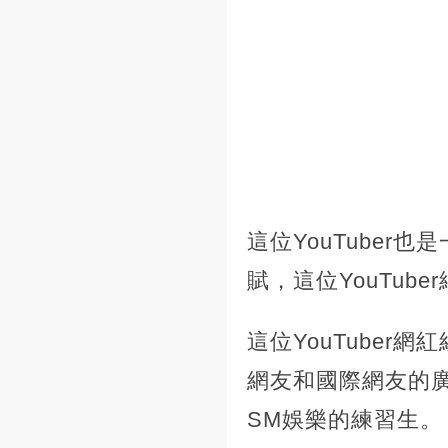
這位YouTuber
賦，這位YouTu
這位YouTube
網友和國際網友的廣泛好
SM娛樂的練習生。