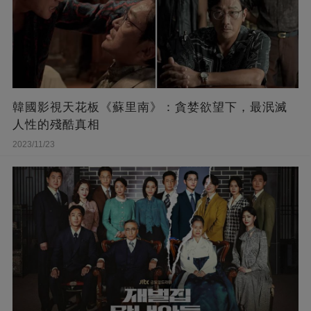
韓國影視天花板《蘇里南》：貪婪欲望下，最泯滅
人性的殘酷真相
2023/11/23