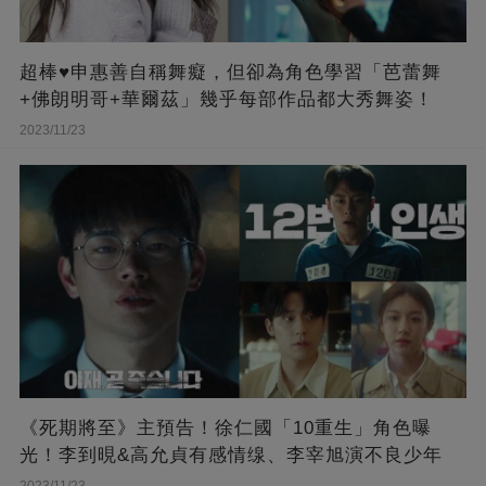
超棒♥申惠善自稱舞癡，但卻為角色學習「芭蕾舞
+佛朗明哥+華爾茲」幾乎每部作品都大秀舞姿！
2023/11/23
《死期將至》主預告！徐仁國「10重生」角色曝
光！李到晛&高允貞有感情缐、李宰旭演不良少年
2023/11/23