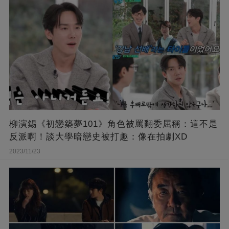
柳演錫《初戀築夢101》角色被罵翻委屈稱：這不是
反派啊！談大學暗戀史被打趣：像在拍劇XD
2023/11/23