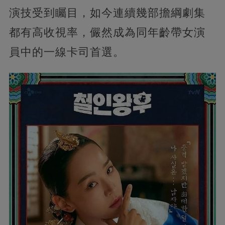
演技受到矚目，如今連續幾部擔綱劇集
都有高收視率，儼然成為同年齡帶女演
員中的一線卡司首選。