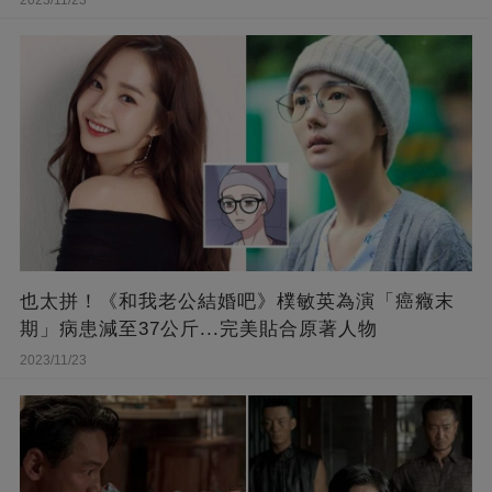
也太拼！《和我老公結婚吧》樸敏英為演「癌癥末
期」病患減至37公斤...完美貼合原著人物
2023/11/23