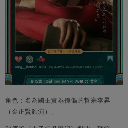
角色：名為國王實為傀儡的哲宗李昪
（金正賢飾演）。