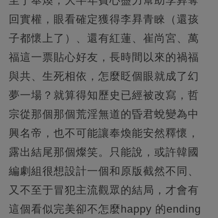
至于奉煥，大半年費心盡力幫助李昪奪
回實權，眼看確定獲得李昪青睞（還孩
子都懷上了）、還有紅蓮、崔尚宮、萬
福這一票貼心好友，長時間以來的禍福
與共、生死相依，怎麼眨個眼就成了幻
夢一場？就算得知歷史已經被改寫，哲
宗從那個那個荒淫無道的昏君蛻變為中
興名帝，也不可能讓奉煥能安然釋懷，
露出結尾那個燦笑。只能說，或許韓國
編劇組很想設計一個和原版截然不同、
又不至于冒犯主流觀眾的結局，才會有
這個看似完美卻不怎麼happy 的ending