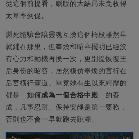
從這個前提看，劇版的大結局未免收得
太草率匆促。
瀕死體驗會讓靈魂互換這個橋段雖然早
就鋪在那里，但奉煥和昭容擺明已經沒
有心力和動機再換一次，更別提恢復王
后身份的昭容，居然模仿奉煥的言行在
后宮橫行霸道。畢竟她有生以來經歷的
都是「
如何成為一個合格中殿
」的養
成，凡事忍耐、保持安靜是第一要務，
否則也不會一早就跑去跳湖。