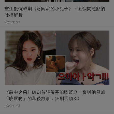
重生復仇韓劇《財閥家的小兒子》：五個問題點的
吐槽解析
2023/11/23
《惡中之惡》BIBI首談螢幕初吻經歷！爆與池昌旭
「咬唇吻」的幕後故事：狂刷舌頭XD
2023/11/23