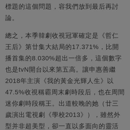
標題的這個問題，容我們放到最后再討
論。
總之，本季韓劇收視冠軍確定是《哲仁
王后》第廿集大結局的17.371%，比開
播首集的8.030%超出一倍多，這個數字
也是tvN開台以來第五高。讓申惠善繼
2018年主演《我的黃金光輝人生》以
47.5%收視稱霸周末劇時段后，也在周間
迷你劇時段稱王。出道較晚的她（廿三
歲演出電視劇《學校2013》），雖然外
型并非超美型，卻一直以多面向的靈活