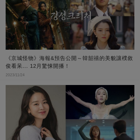
《京城怪物》海報&預告公開～韓韶禧的美貌讓樸敘
俊看呆... 12月驚悚開播！
2023/11/24