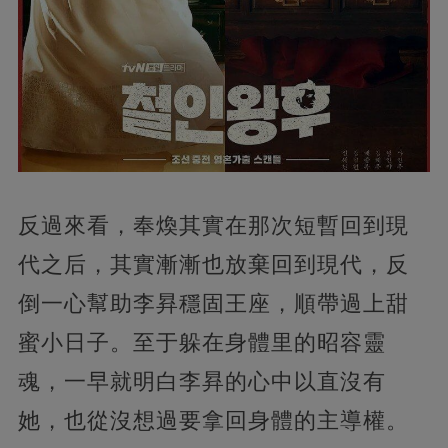
反過來看，奉煥其實在那次短暫回到現
代之后，其實漸漸也放棄回到現代，反
倒一心幫助李昪穩固王座，順帶過上甜
蜜小日子。至于躲在身體里的昭容靈
魂，一早就明白李昪的心中以直沒有
她，也從沒想過要拿回身體的主導權。