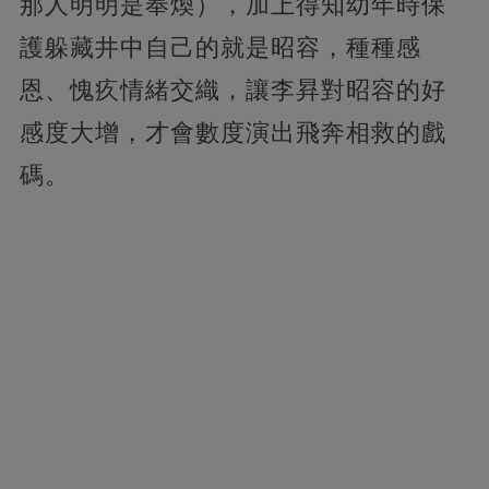
那人明明是奉煥），加上得知幼年時保
護躲藏井中自己的就是昭容，種種感
恩、愧疚情緒交織，讓李昪對昭容的好
感度大增，才會數度演出飛奔相救的戲
碼。