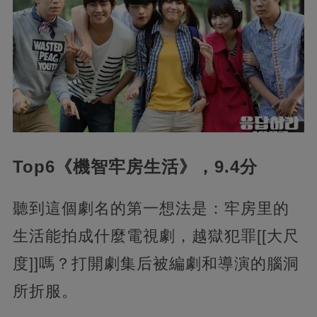
Top6《機智牢房生活》，9.4分
聽到這個劇名的第一想法是：牢房里的
生活能拍成什麼電視劇，越獄犯罪[[大尺
度]]嗎？打開劇集后被編劇和導演的腦洞
所折服。