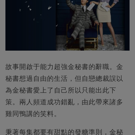
故事開啟于能力超強金秘書的辭職。金
秘書想過自由的生活，但自戀總裁誤以
為金秘書愛上了自己所以只能出此下
策。兩人頻道成功錯亂，由此帶來諸多
雞同鴨講的笑料。
秉著每集都要有甜點的發糖準則，金秘