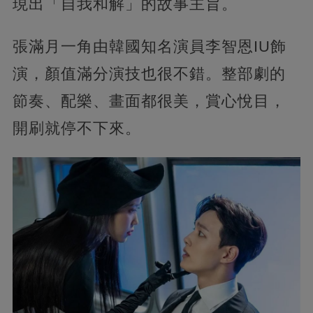
現出「自我和解」的故事主旨。
張滿月一角由韓國知名演員李智恩IU飾
演，顏值滿分演技也很不錯。整部劇的
節奏、配樂、畫面都很美，賞心悅目，
開刷就停不下來。