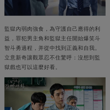
監獄內弱肉強食，為守護自己應得的利
益，罪犯男主角和監獄主任開始爆笑斗
智斗勇過程，并從中找到正義和自我。
立意新奇讓觀眾忍不住驚呼：沒想到監
獄戲也可以這麼好看。