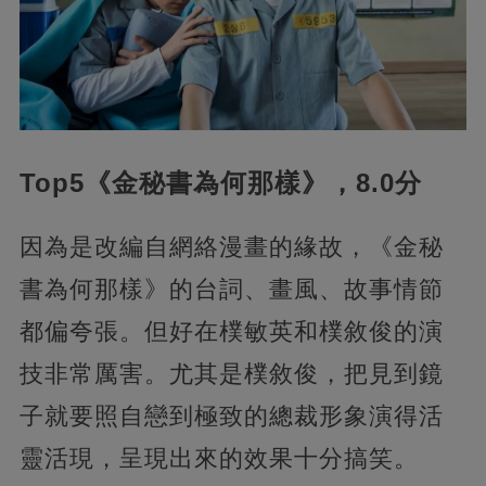
Top5《金秘書為何那樣》，8.0分
因為是改編自網絡漫畫的緣故，《金秘
書為何那樣》的台詞、畫風、故事情節
都偏夸張。但好在樸敏英和樸敘俊的演
技非常厲害。尤其是樸敘俊，把見到鏡
子就要照自戀到極致的總裁形象演得活
靈活現，呈現出來的效果十分搞笑。