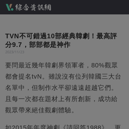
TVN不可錯過10部經典韓劇！最高評
分9.7，部部都是神作
2023/11/23
要問最近幾年韓劇界領軍者，80%觀眾
都會提名tvN。雖說沒有位列韓國三大台
名單中，但制作水平卻遠遠超越它們。
且每一次都在題材上有所創新，成功給
觀眾帶來絕佳觀劇體驗。
如2015年年度神劇《請回答1988》，更