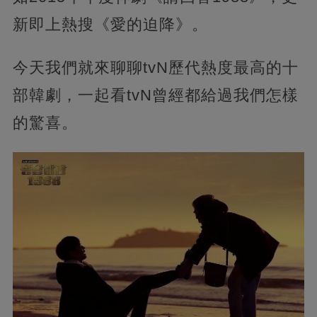
新即上熱搜《愛的迫降》。
今天我們就來聊聊tvN歷代熱度最高的十
部韓劇，一起看tvN曾經都給過我們怎樣
的驚喜。