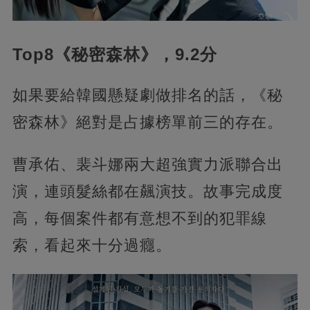
Top8《秘密森林》，9.2分
如果要給韓國懸疑劇做排名的話，《秘
密森林》絕對是占據榜單前三的存在。
曹承佑、裴斗娜兩大超強實力派聯合出
演，連頭髮絲都在飆演技。故事完成度
高，每個案件都有意想不到的犯罪線
索，看起來十分過癮。