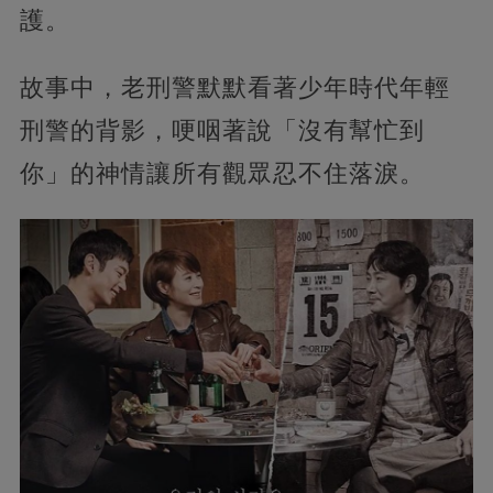
護。
故事中，老刑警默默看著少年時代年輕
刑警的背影，哽咽著說「沒有幫忙到
你」的神情讓所有觀眾忍不住落淚。