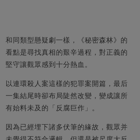
和同類型懸疑劇一樣，《秘密森林》的
看點是尋找真相的艱辛過程，對正義的
堅守讓觀眾感到十分熱血。
以連環殺人案這樣的犯罪案開篇，最后
一集結尾時卻布局陡然改變，變成讓所
有始料未及的「反腐巨作」。
因為已經埋下諸多伏筆的緣故，觀眾并
未覺得不符合邏輯。但還是被尺度大反