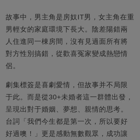
故事中，男主角是房奴IT男，女主角在重
男輕女的家庭環境下長大。陰差陽錯兩
人住進同一棟房間，沒有見過面所有將
對方性別搞錯，從歡喜冤家變成熱戀情
侶。
劇集標簽是喜劇愛情，但故事并不局限
于此。而是從30+未婚者這一群體出發，
呈現出對于婚姻、夢想、親情的思考。
台詞「我們今生都是第一次，所以要好
好過噢！」更是感動無數觀眾，成功讓