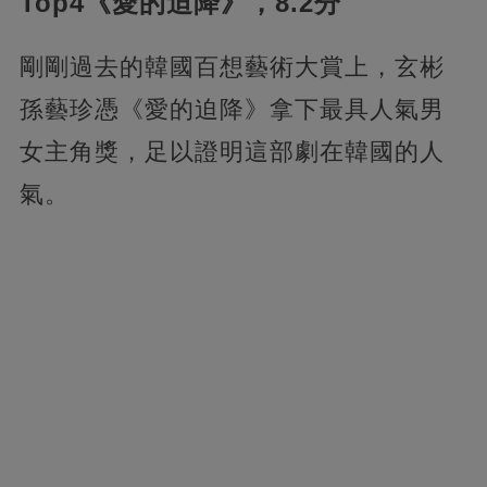
Top4《愛的迫降》，8.2分
剛剛過去的韓國百想藝術大賞上，玄彬
孫藝珍憑《愛的迫降》拿下最具人氣男
女主角獎，足以證明這部劇在韓國的人
氣。