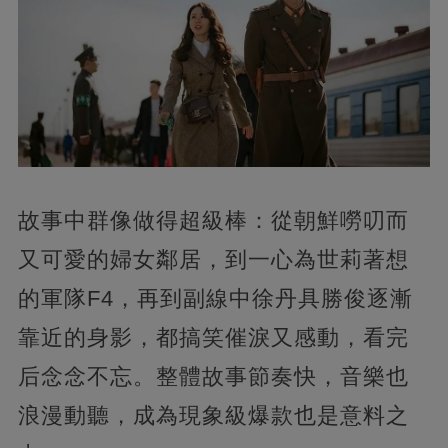
故事中群像做得超級棒：從朝鮮嘮叨而
又可愛的婦女鄰居，到一心為世莉著想
的軍隊F4，再到副線中徐丹具勝俊逐漸
靠近的身影，都搞笑催淚又感動，看完
后念念不忘。整體故事節奏快，音樂也
浪漫動聽，成為現象級爆款也是意料之