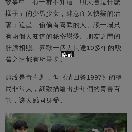
故事中，有一群不知道「明天會是什麼
樣子」的少男少女，肆意而又快樂的活
著：追星、偷偷看喜歡的人、談一場只
有兩個人知道的秘密戀愛。朋友之間的
肝膽相照、喜歡一個人長達10多年的酸
略過
澀之情都有所呈現。
雖說是青春劇，但《請回答1997》的格
局非常大，細致描繪出少年們的青春百
態，讓人感同身受。