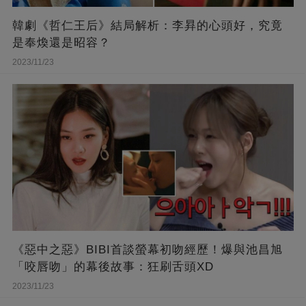
韓劇《哲仁王后》結局解析：李昪的心頭好，究竟
是奉煥還是昭容？
2023/11/23
《惡中之惡》BIBI首談螢幕初吻經歷！爆與池昌旭
「咬唇吻」的幕後故事：狂刷舌頭XD
2023/11/23