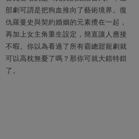
部劇可謂是把狗血推向了藝術境界。復
仇羅曼史與契約婚姻的元素攪在一起，
再加上女主角重生設定，簡直讓人應接
不暇。你以為看過了所有霸總甜寵劇就
可以高枕無憂了嗎？那你可就大錯特錯
了。