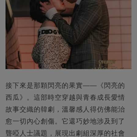
接下來是那顆閃亮的果實——《閃亮的
西瓜》。這部時空穿越與青春成長愛情
故事交織的韓劇，溫馨感人得仿佛能治
愈一切內心創傷。它還巧妙地涉及到了
聾啞人士議題，展現出劇組深厚的社會