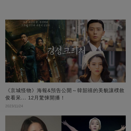
《京城怪物》海報&預告公開～韓韶禧的美貌讓樸敘
俊看呆... 12月驚悚開播！
2023/11/24