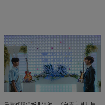
最后登場但絕非遺漏，《白晝之月》用