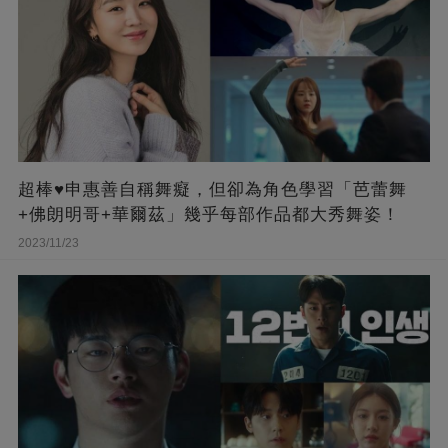
超棒♥申惠善自稱舞癡，但卻為角色學習「芭蕾舞
+佛朗明哥+華爾茲」幾乎每部作品都大秀舞姿！
2023/11/23