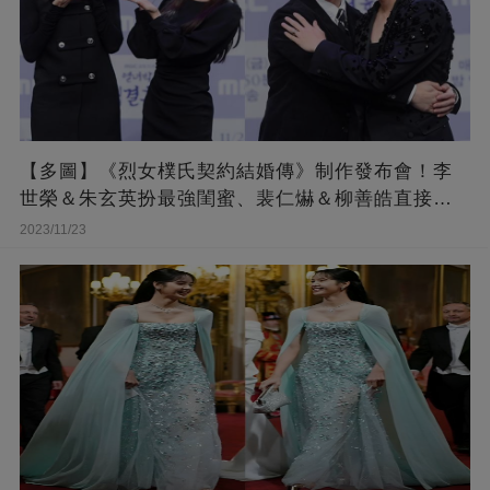
【多圖】《烈女樸氏契約結婚傳》制作發布會！李
世榮＆朱玄英扮最強閨蜜、裴仁爀＆柳善皓直接相
擁 XD
2023/11/23