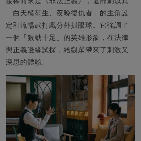
接棒而來是《非法正義》，這部劇以其
「白天模范生、夜晚復仇者」的主角設
定和流暢武打戲分外抓眼球。它強調了
一個「狠勁十足」的英雄形象，在法律
與正義邊緣試探，給觀眾帶來了刺激又
深思的體驗。