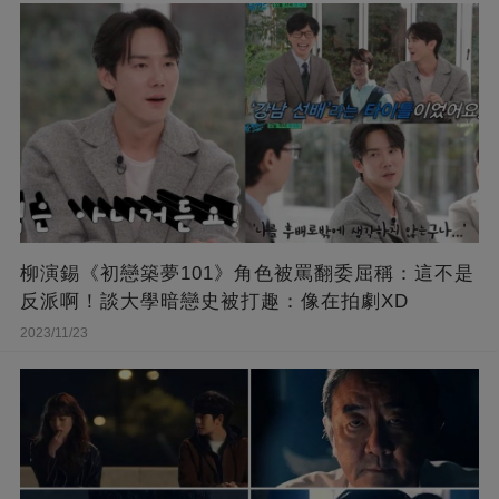
柳演錫《初戀築夢101》角色被罵翻委屈稱：這不是
反派啊！談大學暗戀史被打趣：像在拍劇XD
2023/11/23