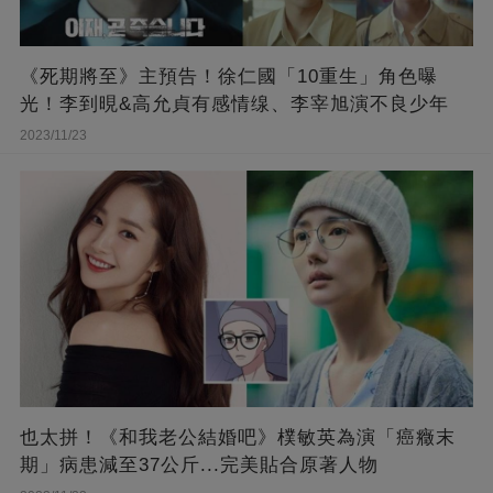
《死期將至》主預告！徐仁國「10重生」角色曝
光！李到晛&高允貞有感情缐、李宰旭演不良少年
2023/11/23
也太拼！《和我老公結婚吧》樸敏英為演「癌癥末
期」病患減至37公斤...完美貼合原著人物