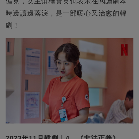
偏見，女主角樸寶英也表示在閱讀劇本
時邊讀邊落淚，是一部暖心又治愈的韓
劇！
2023年11月韓劇｜4、《非法正義》