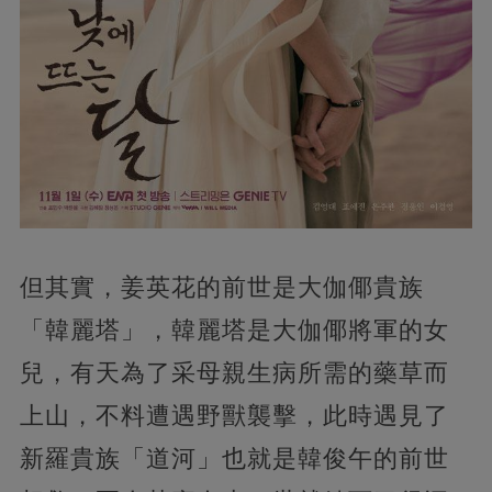
但其實，姜英花的前世是大伽倻貴族
「韓麗塔」，韓麗塔是大伽倻將軍的女
兒，有天為了采母親生病所需的藥草而
上山，不料遭遇野獸襲擊，此時遇見了
新羅貴族「道河」也就是韓俊午的前世