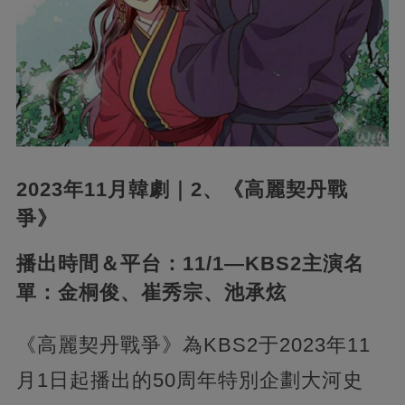
2023年11月韓劇｜2、《高麗契丹戰
爭》
播出時間＆平台：11/1—KBS2主演名
單：金桐俊、崔秀宗、池承炫
《高麗契丹戰爭》為KBS2于2023年11
月1日起播出的50周年特別企劃大河史