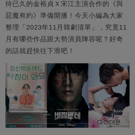
待已久的金裕貞Ｘ宋江主演合作的《與
惡魔有約》準備開播！今天小編為大家
整理「2023年11月韓劇清單」，究竟11
月有哪些作品跟大勢演員陣容呢？好奇
的話就趕快往下滑吧！