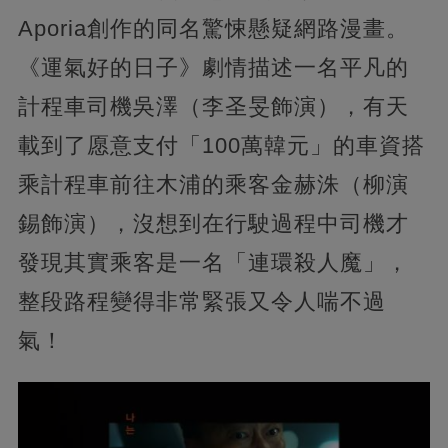
Aporia創作的同名驚悚懸疑網路漫畫。
《運氣好的日子》劇情描述一名平凡的
計程車司機吳澤（李圣旻飾演），有天
載到了愿意支付「100萬韓元」的車資搭
乘計程車前往木浦的乘客金赫洙（柳演
錫飾演），沒想到在行駛過程中司機才
發現其實乘客是一名「連環殺人魔」，
整段路程變得非常緊張又令人喘不過
氣！