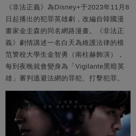
《非法正義》為Disney+于2023年11月8
日起播出的犯罪英雄劇，改編自韓國漫
畫家金圭森的同名網路漫畫。《非法正
義》劇情講述一名白天為維護法律的模
范警校大學生金智勇（南柱赫飾演），
每到夜晚就會變身為「Vigilante黑暗英
雄」審判逃避法網的罪犯、打擊犯罪。