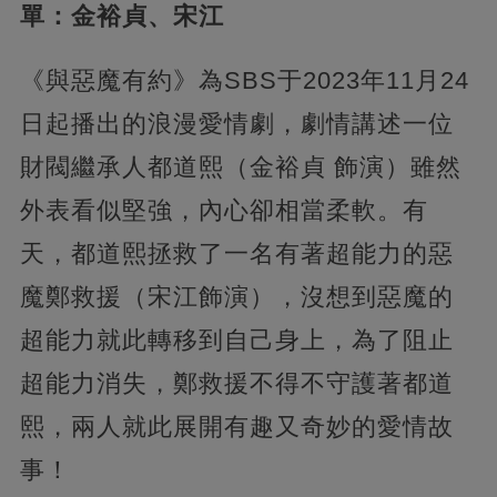
單：金裕貞、宋江
《與惡魔有約》為SBS于2023年11月24
日起播出的浪漫愛情劇，劇情講述一位
財閥繼承人都道熙（金裕貞 飾演）雖然
外表看似堅強，內心卻相當柔軟。有
天，都道熙拯救了一名有著超能力的惡
魔鄭救援（宋江飾演），沒想到惡魔的
超能力就此轉移到自己身上，為了阻止
超能力消失，鄭救援不得不守護著都道
熙，兩人就此展開有趣又奇妙的愛情故
事！