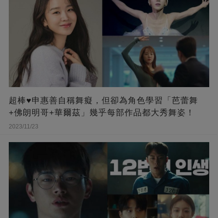
超棒♥申惠善自稱舞癡，但卻為角色學習「芭蕾舞
+佛朗明哥+華爾茲」幾乎每部作品都大秀舞姿！
2023/11/23