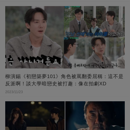
柳演錫《初戀築夢101》角色被罵翻委屈稱：這不是
反派啊！談大學暗戀史被打趣：像在拍劇XD
2023/11/23