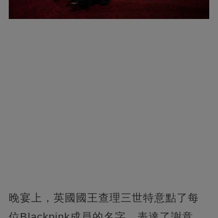
晚宴上，英國國王查理三世特意點了每
位Blackpink成員的名字，表達了謝意。