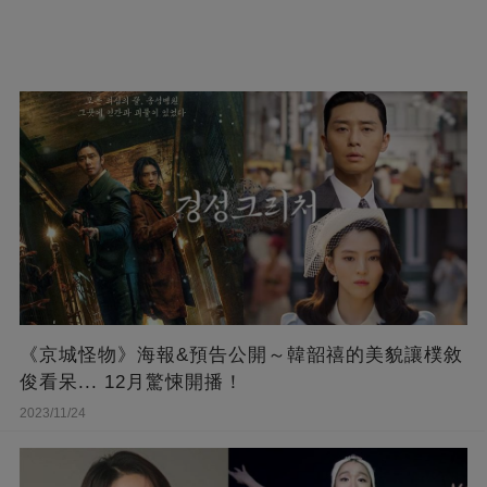
《京城怪物》海報&預告公開～韓韶禧的美貌讓樸敘
俊看呆... 12月驚悚開播！
2023/11/24