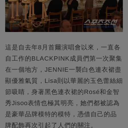
這是自去年8月首爾演唱會以來，一直各
自工作的BLACKPINK成員們第一次聚集
在一個地方，JENNIE一襲白色連衣裙盡
顯優雅氣質，Lisa則以華麗的玉色蕾絲細
節吸睛，身著黑色連衣裙的Rosé和金智
秀Jisoo表情也極其明亮，她們都被認為
是豪華品牌模特的模特，憑借自己的品
牌配飾再次引起了人們的關注。