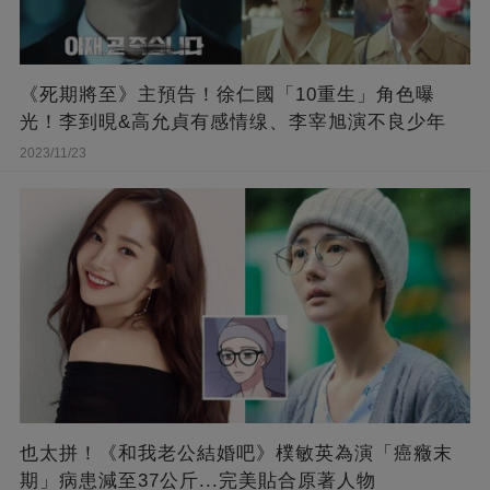
《死期將至》主預告！徐仁國「10重生」角色曝
光！李到晛&高允貞有感情缐、李宰旭演不良少年
2023/11/23
也太拼！《和我老公結婚吧》樸敏英為演「癌癥末
期」病患減至37公斤...完美貼合原著人物