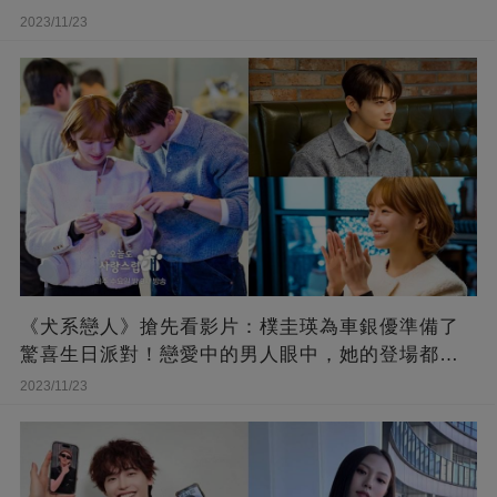
2023/11/23
《犬系戀人》搶先看影片：樸圭瑛為車銀優準備了
驚喜生日派對！戀愛中的男人眼中，她的登場都成
了唯美的慢動作
2023/11/23