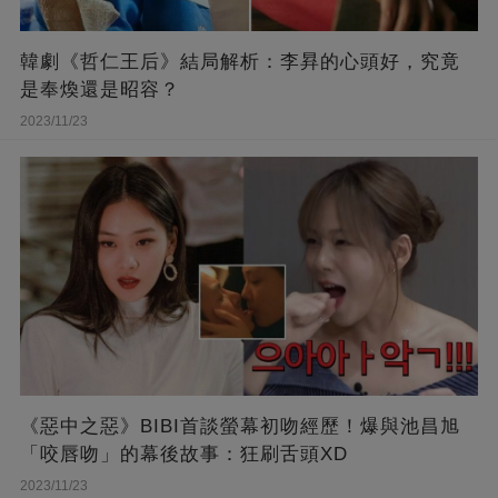
韓劇《哲仁王后》結局解析：李昪的心頭好，究竟
是奉煥還是昭容？
2023/11/23
《惡中之惡》BIBI首談螢幕初吻經歷！爆與池昌旭
「咬唇吻」的幕後故事：狂刷舌頭XD
2023/11/23